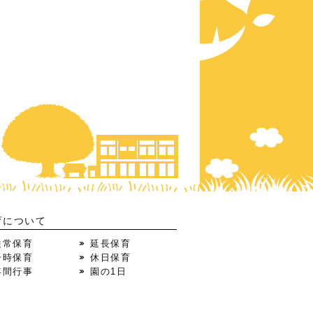
育について
通常保育
延長保育
一時保育
休日保育
年間行事
園の1日